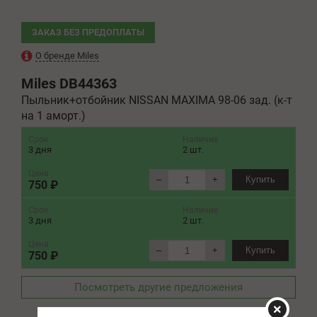
ЗАКАЗ БЕЗ ПРЕДОПЛАТЫ
О бренде Miles
Miles
DB44363
Пыльник+отбойник NISSAN MAXIMA 98-06 зад. (к-т
на 1 аморт.)
Срок
Наличие
3 дня
2 шт.
Цена
–
+
Купить
750 ₽
Срок
Наличие
3 дня
2 шт.
Цена
–
+
Купить
750 ₽
Посмотреть другие предложения