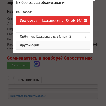
Выбор офиса обслуживания
Характеристики
Из справочника ABCP
Ваш город:
Список EAN-13:
5415236944359
Иваново
, ул. Ташкентская, д. 90, оф. 107
Длина, мм:
195
Ширина, мм:
70
Высота, мм:
70
Орёл
, ул. Карьерная, д. 24, пом. 2
Вес, кг:
0.24
Расширенное
Пыл+отб амортизатора INFINITI/NISSAN
Другой офис
...
описание:
I30 (Cefiro) /Cefiro
Сомневаетесь в подборе?
Спросите нас:
VIN запрос
Применимость