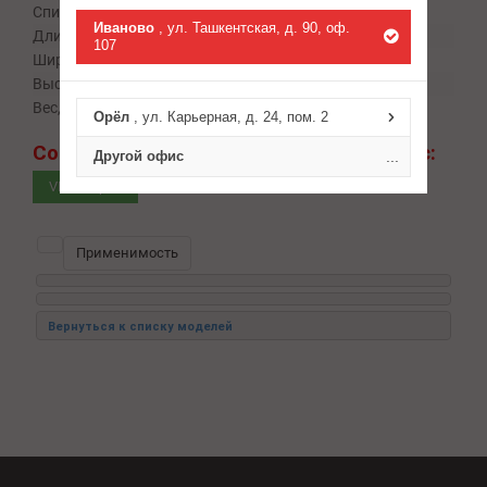
Список EAN-13:
5415236336529
Иваново
, ул. Ташкентская, д. 90, оф.
Длина, мм:
130
107
Ширина, мм:
130
Высота, мм:
50
Вес, кг:
1.2
Орёл
, ул. Карьерная, д. 24, пом. 2
Сомневаетесь в подборе?
Спросите нас:
Другой офис
...
VIN запрос
Применимость