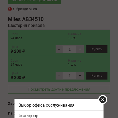
ЗАКАЗ БЕЗ ПРЕДОПЛАТЫ
О бренде Miles
Miles
AB34510
Шестерня привода
Срок
Наличие
24 часа
1 шт.
Цена
–
+
Купить
9 200 ₽
Срок
Наличие
24 часа
1 шт.
Цена
–
+
Купить
9 200 ₽
Посмотреть другие предложения
Характеристики
Выбор офиса обслуживания
Из справочника ABCP
Ваш город: