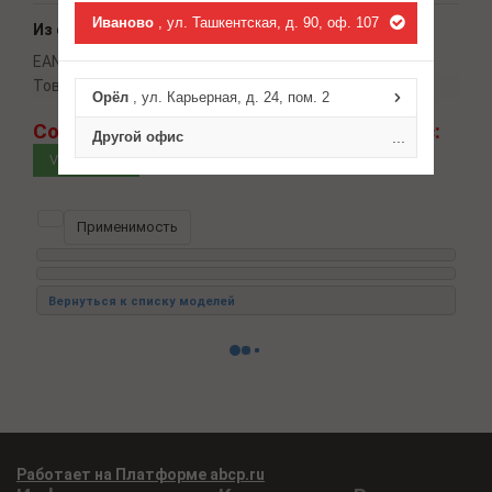
Иваново
, ул. Ташкентская, д. 90, оф. 107
Из справочника ABCP
EAN-13:
4657837152523
Товарная группа:
трапеции стеклоочистителей
Орёл
, ул. Карьерная, д. 24, пом. 2
Сомневаетесь в подборе?
Спросите нас:
Другой офис
...
VIN запрос
Применимость
Работает на Платформе abcp.ru