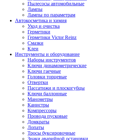
Пылесосы автомобильные
Лампы
Лампы по параметрам
Автокосметика и химия
Уход и очистка
Герметики
Герметики Victor Reinz
Смазки
Клеи
Инструменты и оборудование
Наборы инструментов
Ключи динамометрические
Ключи гаечные
Головки торцевые
Отвертки
Пассатижи и плоскогубцы
Ключи баллонные
Манометры
Канистры
Компрессоры
Провода пусковые
Домкраты
Лопаты
Тросы буксировочные
Знаки аварийной остановки