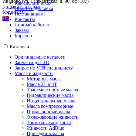
Иваново (ул. Ташкентская, д. 90, оф. 107)
Как сделать заказ
Добавить в гараж
Оплата и доставка
Корзина:
0
Поставщикам
0
₽
Контакты
Личный кабинет
Заказы
Корзина
Каталоги
Оригинальные каталоги
Запчасти для ТО
Запрос по VIN специалисту
Масла и жидкости
Моторные масла
Масла 2Т и 4Т
Трансмиссионные масла
Гидравлические масла
Индустриальные масла
Масла компрессорные
Промывочные масла
Охлаждающие жидкости
Тормозные жидкости
Жидкости AdBlue
Присадки в масла