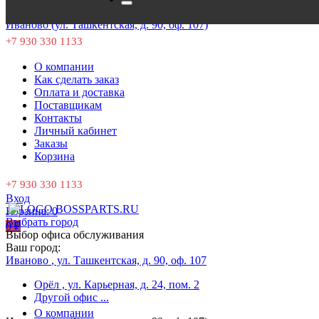
Добавить в гараж
Иваново (ул. Ташкентская, д. 90, оф. 107)
+7 930 330 1133
О компании
Как сделать заказ
Оплата и доставка
Поставщикам
Контакты
Личный кабинет
Заказы
Корзина
+7 930 330 1133
Вход
Корзина:
0
Выбрать город
0
₽
Выбор офиса обслуживания
Ваш город:
Иваново
, ул. Ташкентская, д. 90, оф. 107
Орёл
, ул. Карьерная, д. 24, пом. 2
Другой офис
...
О компании