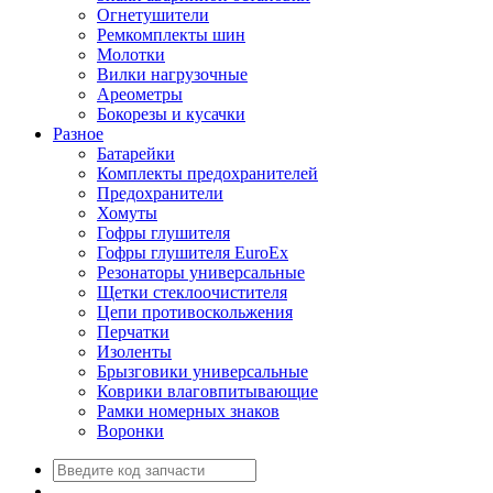
Огнетушители
Ремкомплекты шин
Молотки
Вилки нагрузочные
Ареометры
Бокорезы и кусачки
Разное
Батарейки
Комплекты предохранителей
Предохранители
Хомуты
Гофры глушителя
Гофры глушителя EuroEx
Резонаторы универсальные
Щетки стеклоочистителя
Цепи противоскольжения
Перчатки
Изоленты
Брызговики универсальные
Коврики влаговпитывающие
Рамки номерных знаков
Воронки