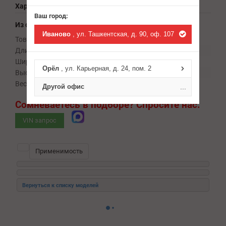
Характеристики
Ваш город:
Из справочника ABCP
Иваново
, ул. Ташкентская, д. 90, оф. 107
Товарная группа:
тормозные колодки
Длина, мм:
190
Ширина, мм:
150
Орёл
, ул. Карьерная, д. 24, пом. 2
Высота, мм:
75
Вес, кг:
2
Другой офис
...
Сомневаетесь в подборе?
Спросите нас:
VIN запрос
Применимость