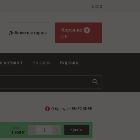
Вход
Корзина:
0
Добавить в гараж
0
₽
й кабинет
Заказы
Корзина
О бренде LEMFORDER
Цена
–
+
Купить
1 950 ₽