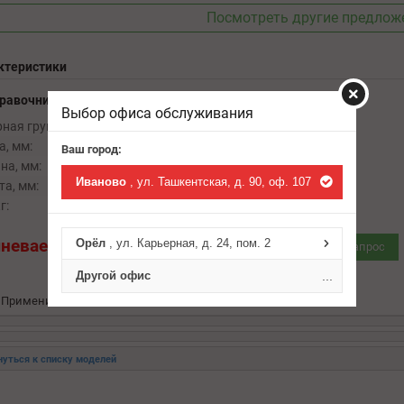
Посмотреть другие предлож
ктеристики
правочника ABCP
Выбор офиса обслуживания
ная группа:
ролики и натяжители ремней
, мм:
150
Ваш город:
на, мм:
100
Иваново
, ул. Ташкентская, д. 90, оф. 107
а, мм:
100
г:
0.9
неваетесь в подборе?
Спросите нас:
Орёл
, ул. Карьерная, д. 24, пом. 2
VIN запрос
Другой офис
...
Применимость