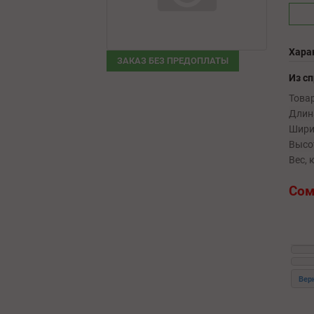
Хара
ЗАКАЗ БЕЗ ПРЕДОПЛАТЫ
Из с
Товар
Длина
Шири
Высот
Вес, к
Сом