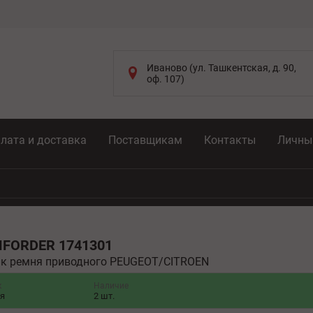
Иваново (ул. Ташкентская, д. 90,
оф. 107)
лата и доставка
Поставщикам
Контакты
Личны
MFORDER
1741301
к ремня приводного PEUGEOT/CITROEN
к
Наличие
ня
2 шт.