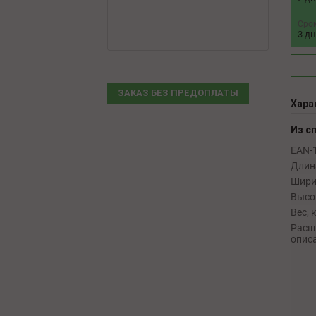
Сро
3 д
ЗАКАЗ БЕЗ ПРЕДОПЛАТЫ
Хара
Из с
EAN-1
Длина
Шири
Высот
Вес, к
Расш
опис