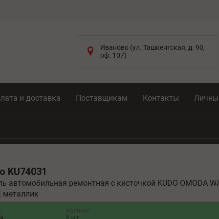
Иваново (ул. Ташкентская, д. 90,
оф. 107)
лата и доставка
Поставщикам
Контакты
Личны
do
KU74031
ь автомобильная ремонтная с кисточкой KUDO OMODA W
 металлик
к
Наличие
ня
2 шт.