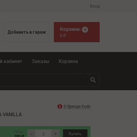
Вход
Корзина:
0
Добавить в гараж
0
₽
й кабинет
Заказы
Корзина
О бренде Kudo
A VANILLA
Цена
–
+
Купить
200 ₽