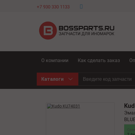
+7 930 330 1133
О компании
Как сделать заказ
Оп
Каталоги
Ku
Эмал
BLUE
Сро
2 д