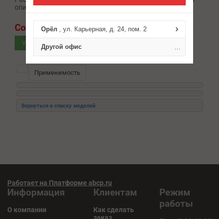
описание:
мл ТС-200 52246
Сомневаетесь в подборе?
Спросите нас:
Орёл
, ул. Карьерная, д. 24, пом. 2
VIN запрос
Другой офис
...
Применимость
Работает на Платформе abcp.ru
Информация
Клиентам
Режим
работы
О компании
Как сделать
заказ